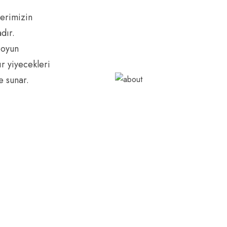
lerimizin
dır.
 oyun
r yiyecekleri
e sunar.