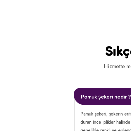
Sıkç
Hizmette me
Pamuk şekeri nedir ?
Pamuk şekeri, şekerin erit
duran ince iplikler halinde
genellikle renkli ve eğlen