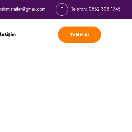
eskimistatlar@gmail.com
Telefon:
0532 308 1745
İletişim
Teklif Al