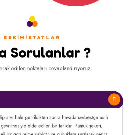
ESKIMISTATLAR
a Sorulanlar ?
rak edilen noktaları cevaplandırıyoruz.
ilip sıvı hale getirildikten sonra havada serbestçe asılı
 çevrilmesiyle elde edilen bir tatlıdır. Pamuk şekeri,
celi bir görünüme sahiptir ve çubuklara sarılarak servis