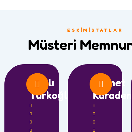
ESKIMISTATLAR
Müsteri Memnun
Nazlı
Ahmet
Türkoğlu
Karaden