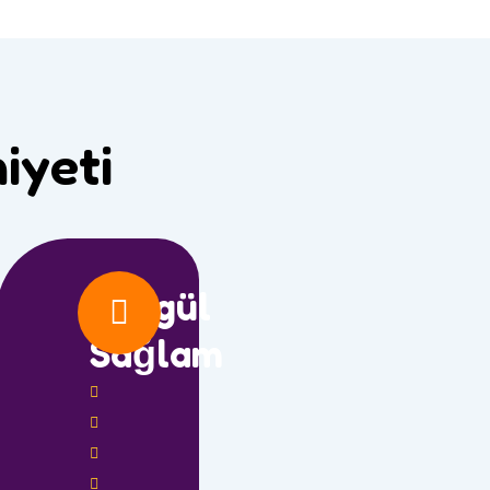
iyeti
Songül
iz
Sağlam