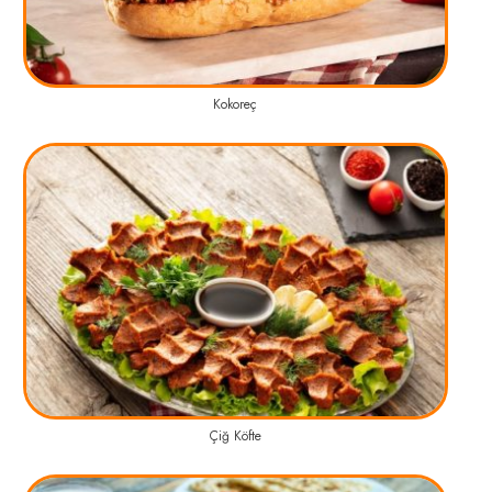
Kokoreç
Çiğ Köfte