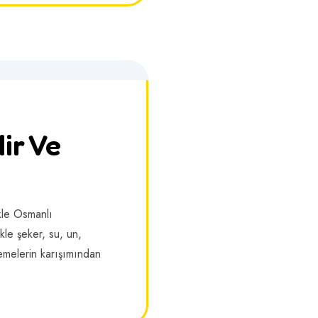
ir Ve
kle Osmanlı
kle şeker, su, un,
zemelerin karışımından